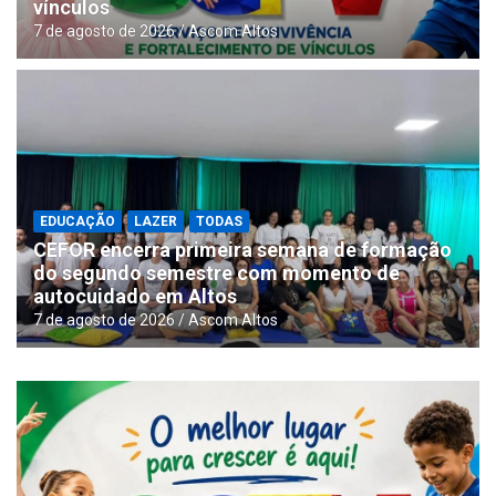
vínculos
7 de agosto de 2026
Ascom Altos
EDUCAÇÃO
LAZER
TODAS
CEFOR encerra primeira semana de formação
do segundo semestre com momento de
autocuidado em Altos
7 de agosto de 2026
Ascom Altos