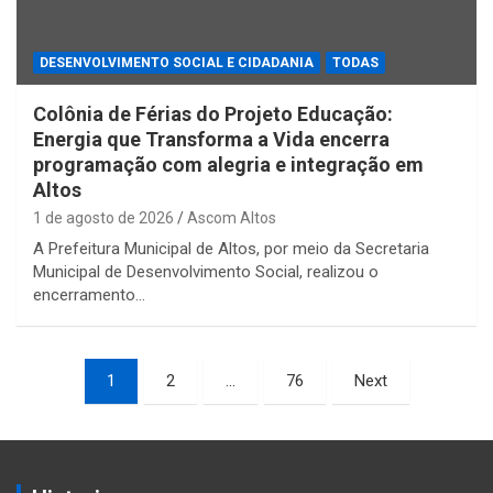
DESENVOLVIMENTO SOCIAL E CIDADANIA
TODAS
Colônia de Férias do Projeto Educação:
Energia que Transforma a Vida encerra
programação com alegria e integração em
Altos
1 de agosto de 2026
Ascom Altos
A Prefeitura Municipal de Altos, por meio da Secretaria
Municipal de Desenvolvimento Social, realizou o
encerramento…
Paginação
1
2
…
76
Next
de
posts