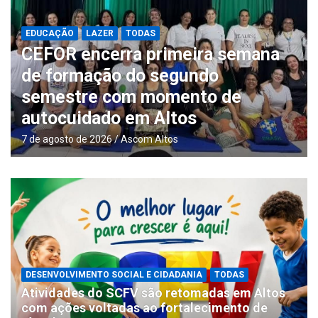
EDUCAÇÃO
LAZER
TODAS
CEFOR encerra primeira semana
de formação do segundo
semestre com momento de
autocuidado em Altos
7 de agosto de 2026
Ascom Altos
DESENVOLVIMENTO SOCIAL E CIDADANIA
TODAS
Atividades do SCFV são retomadas em Altos
com ações voltadas ao fortalecimento de