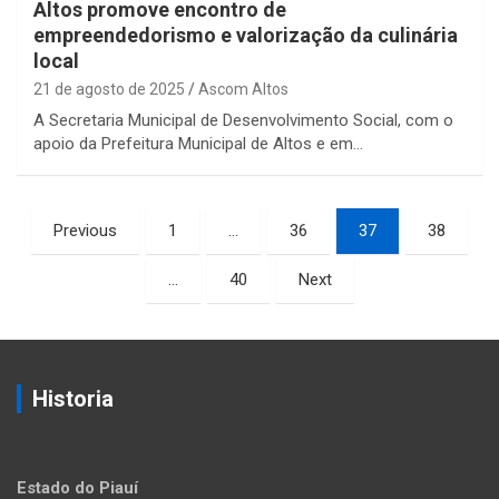
Altos promove encontro de
empreendedorismo e valorização da culinária
local
21 de agosto de 2025
Ascom Altos
A Secretaria Municipal de Desenvolvimento Social, com o
apoio da Prefeitura Municipal de Altos e em…
Paginação
Previous
1
…
36
37
38
de
…
40
Next
posts
Historia
Estado do Piauí