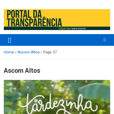
Prefeitura Municipal de Altos – Piauí – Brasil
Prefeitura Municipal de Altos /
PI
Home
Ascom Altos
Page 37
Ascom Altos