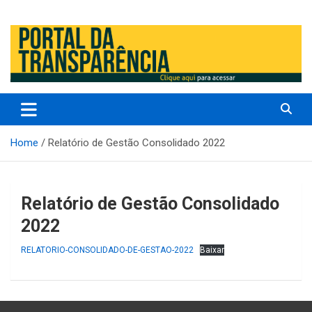
Prefeitura Municipal de Altos – Piauí – Brasil
Prefeitura Municipal de Altos /
PI
Home
Relatório de Gestão Consolidado 2022
Relatório de Gestão Consolidado
2022
RELATORIO-CONSOLIDADO-DE-GESTAO-2022
Baixar