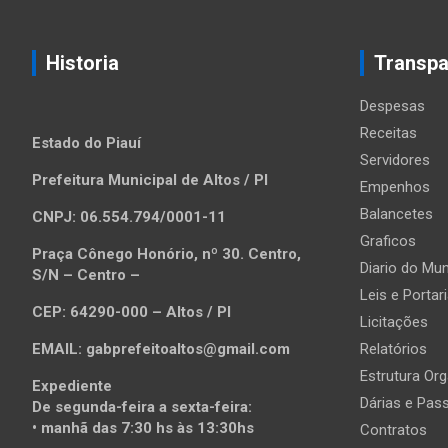
posts
Historia
Transpa
Despesas
Receitas
Estado do Piauí
Servidores
Prefeitura Municipal de Altos / PI
Empenhos
Balancetes
CNPJ: 06.554.794/0001-11
Graficos
Praça Cônego Honório, nº 30. Centro,
Diario do Mun
S/N – Centro –
Leis e Portar
CEP: 64290-000 – Altos / PI
Licitações
EMAIL: gabprefeitoaltos@gmail.com
Relatórios
Estrutura Org
Expediente
Dárias e Pas
De segunda-feira a sexta-feira:
• manhã das 7:30 hs às 13:30hs
Contratos