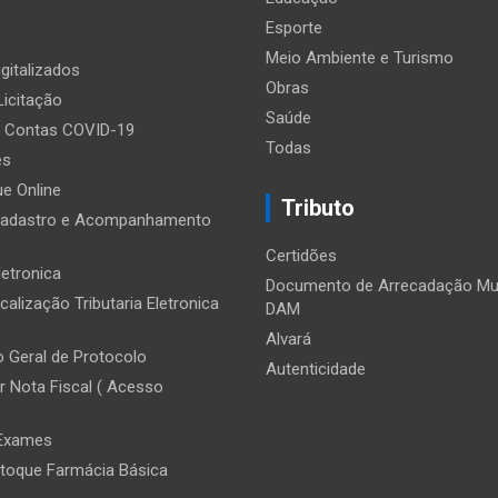
Esporte
Meio Ambiente e Turismo
gitalizados
Obras
Licitação
Saúde
e Contas COVID-19
Todas
es
e Online
Tributo
Cadastro e Acompanhamento
Certidões
letronica
Documento de Arrecadação Mun
calização Tributaria Eletronica
DAM
Alvará
 Geral de Protocolo
Autenticidade
r Nota Fiscal ( Acesso
 Exames
toque Farmácia Básica