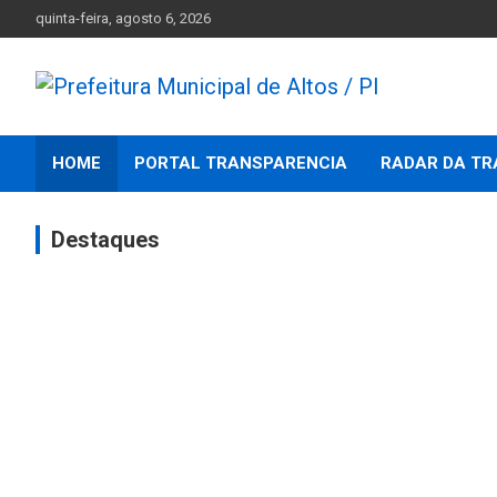
Skip
quinta-feira, agosto 6, 2026
to
content
Prefeitura Municipal de Altos – Piauí – Brasil
Prefeitura Municipal d
HOME
PORTAL TRANSPARENCIA
RADAR DA TR
Altos / PI
Destaques