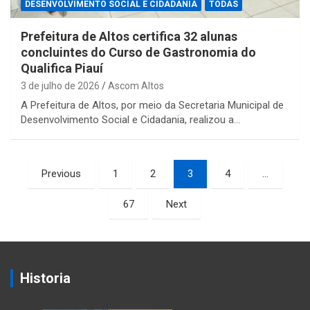
DESENVOLVIMENTO SOCIAL E CIDADANIA
TODAS
Prefeitura de Altos certifica 32 alunas
concluintes do Curso de Gastronomia do
Qualifica Piauí
3 de julho de 2026
Ascom Altos
A Prefeitura de Altos, por meio da Secretaria Municipal de
Desenvolvimento Social e Cidadania, realizou a…
Paginação
Previous
1
2
3
4
…
de
67
Next
posts
Historia