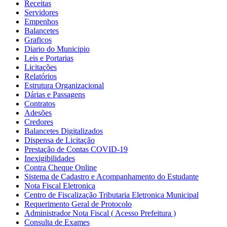
Receitas
Servidores
Empenhos
Balancetes
Graficos
Diario do Municipio
Leis e Portarias
Licitações
Relatórios
Estrutura Organizacional
Dárias e Passagens
Contratos
Adesões
Credores
Balancetes Digitalizados
Dispensa de Licitação
Prestação de Contas COVID-19
Inexigibilidades
Contra Cheque Online
Sistema de Cadastro e Acompanhamento do Estudante
Nota Fiscal Eletronica
Centro de Fiscalização Tributaria Eletronica Municipal
Requerimento Geral de Protocolo
Administrador Nota Fiscal ( Acesso Prefeitura )
Consulta de Exames