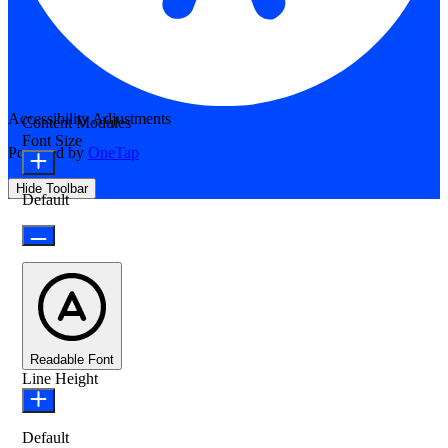
Accessibility Adjustments
Content Modules
Font Size
Powered by
OneTap
Hide Toolbar
Default
Readable Font
Line Height
Default