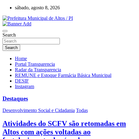
Skip
sábado, agosto 8, 2026
to
content
Prefeitura Municipal de Altos – Piauí – Brasil
Prefeitura Municipal de Altos / PI
Search
Search
Home
Portal Transparencia
Radar da Transparencia
REMUNE e Estoque Farmácia Básica Municipal
DESIF
Instagram
Destaques
Desenvolvimento Social e Cidadania
Todas
Atividades do SCFV são retomadas em
Altos com ações voltadas ao