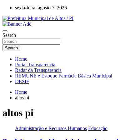
Skip
sexta-feira, agosto 7, 2026
to
content
Prefeitura Municipal de Altos – Piauí – Brasil
Prefeitura Municipal de Altos / PI
Search
Search
Home
Portal Transparencia
Radar da Transparencia
REMUNE e Estoque Farmácia Básica Municipal
DESIF
Home
altos pi
altos pi
Administração e Recursos Humanos
Educação