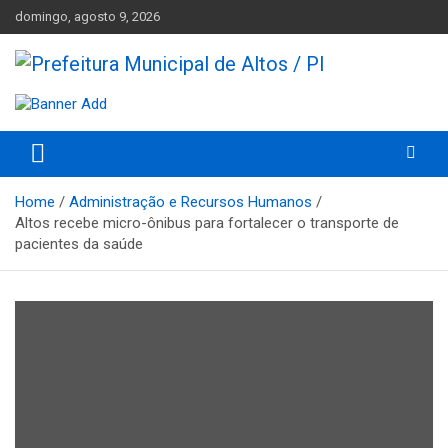
Skip
domingo, agosto 9, 2026
to
content
Prefeitura Municipal de Altos – Piauí – Brasil
Prefeitura Municipal de Altos /
PI
Home
Administração e Recursos Humanos
Altos recebe micro-ônibus para fortalecer o transporte de
pacientes da saúde