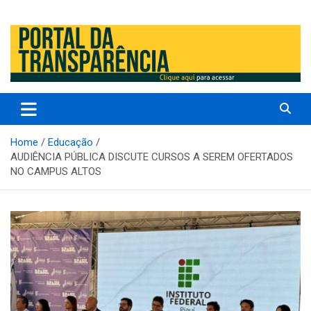
Prefeitura Municipal de Altos – Piauí – Brasil
Prefeitura Municipal de Altos /
PI
Home
Educação
AUDIÊNCIA PÚBLICA DISCUTE CURSOS A SEREM OFERTADOS
NO CAMPUS ALTOS