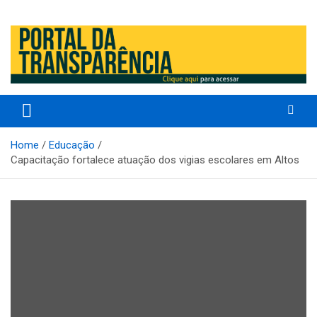
Prefeitura Municipal de Altos – Piauí – Brasil
Prefeitura Municipal de Altos /
PI
Home
Educação
Capacitação fortalece atuação dos vigias escolares em Altos