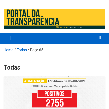
Prefeitura Municipal de Altos – Piauí – Brasil
Prefeitura Municipal de Altos /
PI
Home
Todas
Page 65
Todas