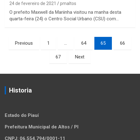
24 de fevereiro de 2021
pmaltos
O prefeito Maxwell da Mariinha visitou na manha desta
quarta-feira (24) o Centro Social Urbano (CSU) com…
Paginação
Previous
1
…
64
65
66
de
67
Next
posts
Historia
Estado do Piauí
Prefeitura Municipal de Altos / PI
CNPJ: 06.554.794/0001-11