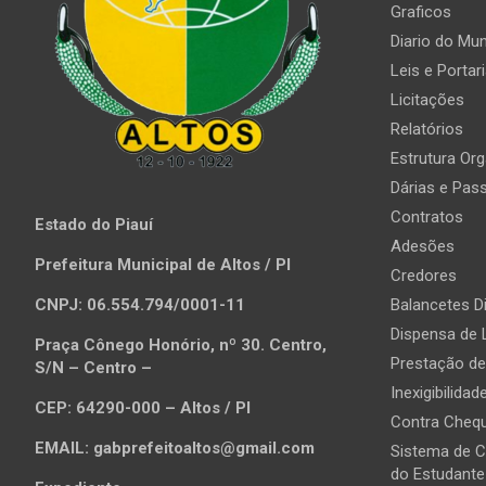
Graficos
Diario do Mun
Leis e Portar
Licitações
Relatórios
Estrutura Org
Dárias e Pas
Contratos
Estado do Piauí
Adesões
Prefeitura Municipal de Altos / PI
Credores
CNPJ: 06.554.794/0001-11
Balancetes Di
Dispensa de 
Praça Cônego Honório, nº 30. Centro,
Prestação d
S/N – Centro –
Inexigibilidad
CEP: 64290-000 – Altos / PI
Contra Chequ
EMAIL: gabprefeitoaltos@gmail.com
Sistema de 
do Estudante