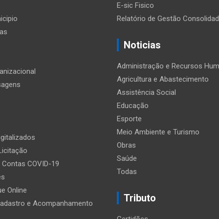
E-sic Fisico
icipio
Relatório de Gestão Consolida
ias
Noticias
Administração e Recursos Hu
anizacional
Agricultura e Abastecimento
sagens
Assistência Social
Educação
Esporte
Meio Ambiente e Turismo
gitalizados
Obras
Licitação
Saúde
e Contas COVID-19
Todas
es
e Online
Tributo
Cadastro e Acompanhamento
Certidões