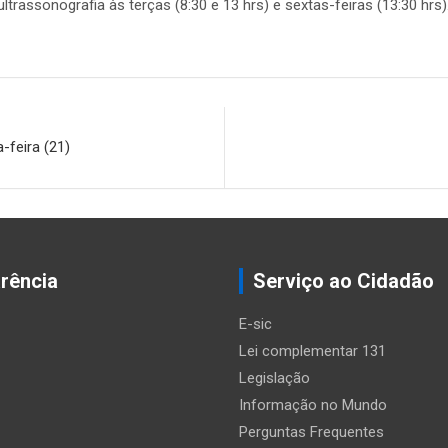
rassonografia às terças (8:30 e 13 hrs) e sextas-feiras (13:30 hrs).
-feira (21)
rência
Serviço ao Cidadão
E-sic
Lei complementar 131
Legislação
Informação no Mundo
Perguntas Frequentes