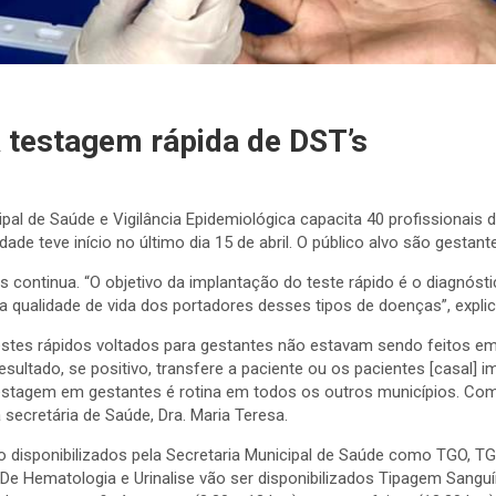
a testagem rápida de DST’s
icipal de Saúde e Vigilância Epidemiológica capacita 40 profission
dade teve início no último dia 15 de abril. O público alvo são gestant
is continua. “O objetivo da implantação do teste rápido é o diagnó
qualidade de vida dos portadores desses tipos de doenças”, explicou
estes rápidos voltados para gestantes não estavam sendo feitos em A
ultado, se positivo, transfere a paciente ou os pacientes [casal] i
estagem em gestantes é rotina em todos os outros municípios. Com
 secretária de Saúde, Dra. Maria Teresa.
o disponibilizados pela Secretaria Municipal de Saúde como TGO, TGP, 
 De Hematologia e Urinalise vão ser disponibilizados Tipagem San