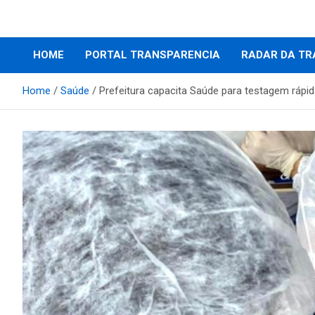
Prefeitura Municipal de Altos – Piauí – Brasil
Prefeitura Municipal d
HOME
PORTAL TRANSPARENCIA
RADAR DA TR
Altos / PI
Home
Saúde
Prefeitura capacita Saúde para testagem rápid