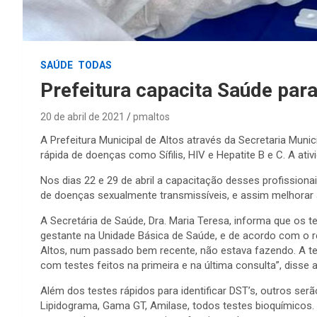
SAÚDE
TODAS
Prefeitura capacita Saúde par
20 de abril de 2021
pmaltos
A Prefeitura Municipal de Altos através da Secretaria Mun
rápida de doenças como Sífilis, HIV e Hepatite B e C. A ativi
Nos dias 22 e 29 de abril a capacitação desses profissiona
de doenças sexualmente transmissíveis, e assim melhorar a 
A Secretária de Saúde, Dra. Maria Teresa, informa que os t
gestante na Unidade Básica de Saúde, e de acordo com o res
Altos, num passado bem recente, não estava fazendo. A t
com testes feitos na primeira e na última consulta”, disse a
Além dos testes rápidos para identificar DST’s, outros serã
Lipidograma, Gama GT, Amilase, todos testes bioquímicos.