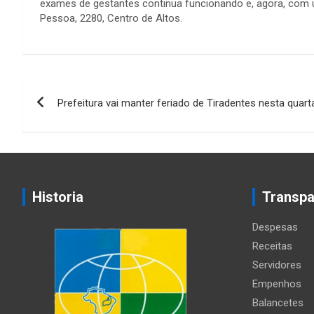
exames de gestantes continua funcionando e, agora, com ult
Pessoa, 2280, Centro de Altos.
Navegação
Prefeitura vai manter feriado de Tiradentes nesta quarta
de
Post
Historia
Transpa
Despesas
Receitas
Servidores
Empenhos
Balancetes