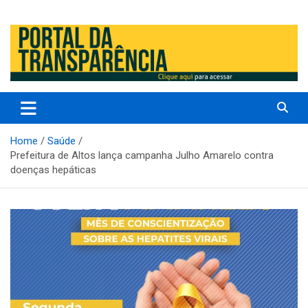
Prefeitura Municipal de Altos – Piauí – Brasil
Prefeitura Municipal de Altos /
PI
Home
Saúde
Prefeitura de Altos lança campanha Julho Amarelo contra
doenças hepáticas