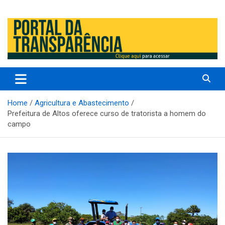
Prefeitura Municipal de Altos – Piauí – Brasil
Prefeitura Municipal de Altos /
PI
Home
Agricultura e Abastecimento
Prefeitura de Altos oferece curso de tratorista a homem do
campo