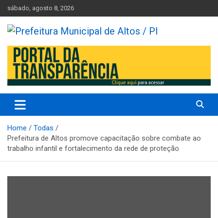
Skip
sábado, agosto 8, 2026
to
content
Prefeitura Municipal de Altos – Piauí – Brasil
Prefeitura Municipal de Altos /
PI
Home
Todas
Prefeitura de Altos promove capacitação sobre combate ao
trabalho infantil e fortalecimento da rede de proteção