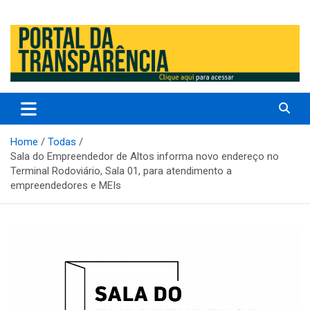
Prefeitura Municipal de Altos – Piauí – Brasil
Prefeitura Municipal de Altos /
PI
Home
Todas
Sala do Empreendedor de Altos informa novo endereço no
Terminal Rodoviário, Sala 01, para atendimento a
empreendedores e MEIs