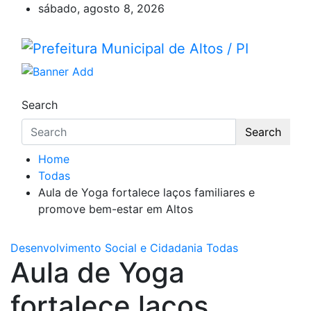
Skip
sábado, agosto 8, 2026
to
content
Prefeitura Municipal de Alto
Prefeitura Municipal de Altos – Piauí – Brasil
Search
Search
Home
Todas
Aula de Yoga fortalece laços familiares e
promove bem-estar em Altos
Desenvolvimento Social e Cidadania
Todas
Aula de Yoga
fortalece laços