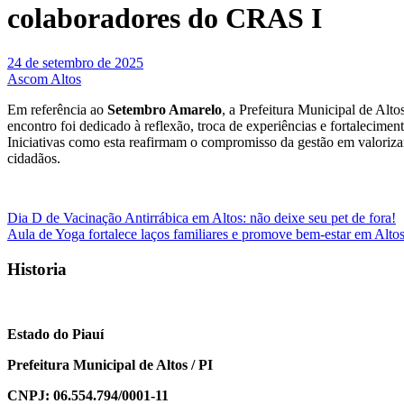
colaboradores do CRAS I
24 de setembro de 2025
Ascom Altos
Em referência ao
Setembro Amarelo
, a Prefeitura Municipal de Al
encontro foi dedicado à reflexão, troca de experiências e fortalecim
Iniciativas como esta reafirmam o compromisso da gestão em valoriza
cidadãos.
Navegação
Dia D de Vacinação Antirrábica em Altos: não deixe seu pet de fora!
Aula de Yoga fortalece laços familiares e promove bem-estar em Alto
de
Post
Historia
Estado do Piauí
Prefeitura Municipal de Altos / PI
CNPJ: 06.554.794/0001-11