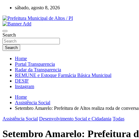
Skip
sábado, agosto 8, 2026
to
content
Prefeitura Municipal de Altos – Piauí – Brasil
Prefeitura Municipal de Altos / PI
Search
Search
Home
Portal Transparencia
Radar da Transparencia
REMUNE e Estoque Farmácia Básica Municipal
DESIF
Instagram
Home
Assistência Social
Setembro Amarelo: Prefeitura de Altos realiza roda de conver
Assistência Social
Desenvolvimento Social e Cidadania
Todas
Setembro Amarelo: Prefeitura de