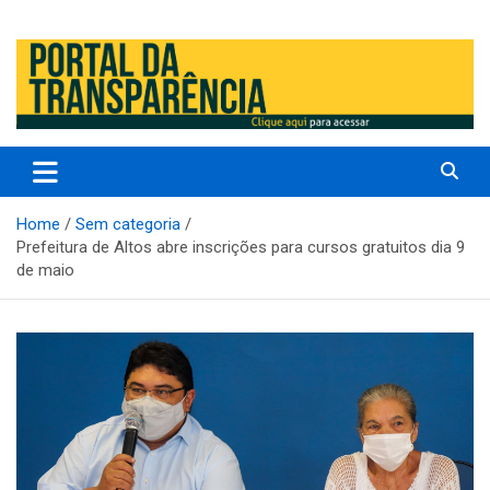
Prefeitura Municipal de Altos – Piauí – Brasil
Prefeitura Municipal de Altos /
PI
Home
Sem categoria
Prefeitura de Altos abre inscrições para cursos gratuitos dia 9
de maio