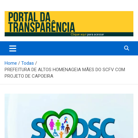
Prefeitura Municipal de Altos – Piauí – Brasil
Prefeitura Municipal de Altos /
PI
Home
Todas
PREFEITURA DE ALTOS HOMENAGEIA MÃES DO SCFV COM
PROJETO DE CAPOEIRA