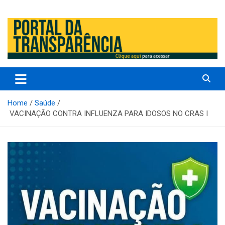
Prefeitura Municipal de Altos – Piauí – Brasil
Prefeitura Municipal de Altos /
PI
Home
Saúde
VACINAÇÃO CONTRA INFLUENZA PARA IDOSOS NO CRAS I