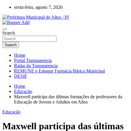
Skip
sexta-feira, agosto 7, 2026
to
content
Prefeitura Municipal de Altos – Piauí – Brasil
Prefeitura Municipal de Altos / PI
Search
Search
Home
Portal Transparencia
Radar da Transparencia
REMUNE e Estoque Farmácia Básica Municipal
DESIF
Home
Educação
Maxwell participa das últimas formações de professores da
Educação de Jovens e Adultos em Altos
Educação
Maxwell participa das últimas